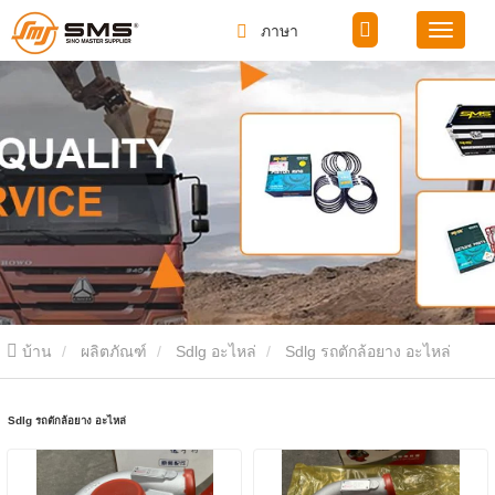
ภาษา
บ้าน
ผลิตภัณฑ์
Sdlg อะไหล่
Sdlg รถตักล้อยาง อะไหล่
Sdlg รถตักล้อยาง อะไหล่