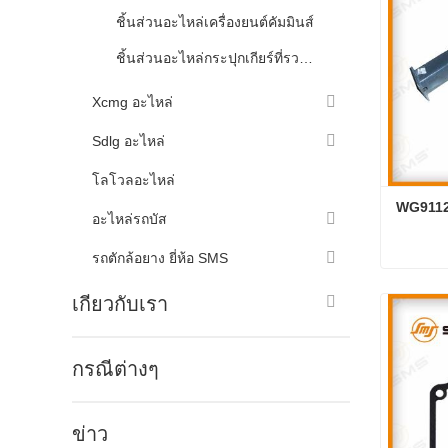
ชิ้นส่วนอะไหล่เครื่องยนต์คัมมินส์
ชิ้นส่วนอะไหล่กระปุกเกียร์ที่รวดเร็ว
Xcmg อะไหล่
Sdlg อะไหล่
โลโวลอะไหล่
WG91125
อะไหล่รถบัส
รถตักล้อยาง ยี่ห้อ SMS
WG91125
เกี่ยวกับเรา
ติดต่อเด
กรณีต่างๆ
ข่าว