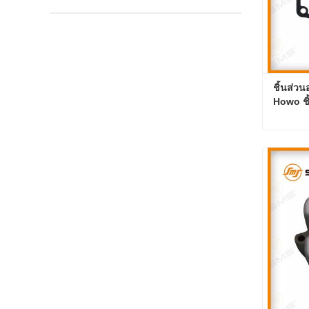
ชิ้นส่วน
Howo ชิ้
VG1099
ติดต่อเด