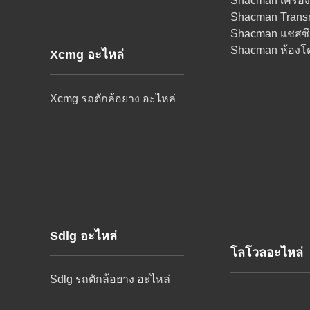
Shacman เครื่อ
Shacman Transm
Shacman แชสซี
Shacman ห้องโ
Xcmg อะไหล่
Xcmg รถตักล้อยาง อะไหล่
Sdlg อะไหล่
โลโวลอะไหล่
Sdlg รถตักล้อยาง อะไหล่