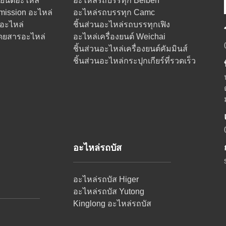
งยนต์อะไหล่
อะไหล่รถบรรทุก Beiben
ission อะไหล่
อะไหล่รถบรรทุก Camc
อะไหล่
ชิ้นส่วนอะไหล่รถบรรทุกเฟิง
ดยสารอะไหล่
อะไหล่เครื่องยนต์ Weichai
ชิ้นส่วนอะไหล่เครื่องยนต์คัมมินส์
ชิ้นส่วนอะไหล่กระปุกเกียร์ที่รวดเร็ว
อะไหล่รถบัส
อะไหล่รถบัส Higer
อะไหล่รถบัส Yutong
Kinglong อะไหล่รถบัส