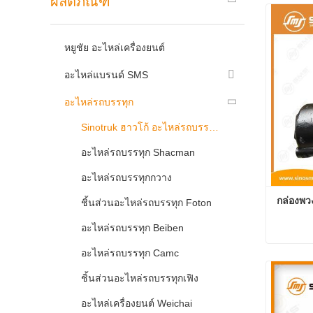
ผลิตภัณฑ์
หยูชัย อะไหล่เครื่องยนต์
อะไหล่แบรนด์ SMS
อะไหล่รถบรรทุก
Sinotruk ฮาวโก้ อะไหล่รถบรรทุก
อะไหล่รถบรรทุก Shacman
อะไหล่รถบรรทุกกวาง
กล่องพว
ชิ้นส่วนอะไหล่รถบรรทุก Foton
อะไหล่รถบรรทุก Beiben
อะไหล่รถบรรทุก Camc
กล่องพว
ชิ้นส่วนอะไหล่รถบรรทุกเฟิง
ติดต่อเด
อะไหล่เครื่องยนต์ Weichai