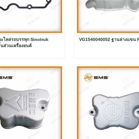
อะไหล่รถบรรทุก Sinotruk 
VG1540040052 ฐานล่างแขน 
นส่วนเครื่องยนต์ 
040051 ปะเก็นฝาครอบแขนโยก
ชิ้นส่วนอะไหล่รถบรรทุก Sinotruk Howo ชิ้นส่วนเครื่องยนต์ VG1099040051 ปะเก็นฝาครอบแขนโยก
ี๋ยวนี้
ติดต่อเดี๋ยวนี้