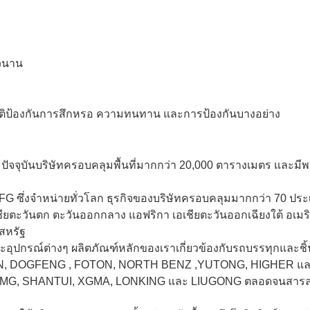
วนาน
บัติป้องกันการสึกหรอ ความทนทาน และการป้องกันบางอย่าง
ะปัจจุบันบริษัทครอบคลุมพื้นที่มากกว่า 20,000 ตารางเมตร และมี
 PFG ซึ่งจำหน่ายทั่วโลก ธุรกิจของบริษัทครอบคลุมมากกว่า 70 ปร
เชียตะวันตก ตะวันออกกลาง แอฟริกา เอเชียตะวันออกเฉียงใต้ อเมร
สหรัฐ
ะอุปกรณ์ต่างๆ ผลิตภัณฑ์หลักของเราเกี่ยวข้องกับรถบรรทุกและชิ้
N, DOGFENG , FOTON, NORTH BENZ ,YUTONG, HIGHER และ
, XCMG, SHANTUI, XGMA, LONKING และ LIUGONG ตลอดจนสารล