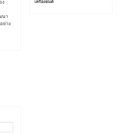
เครื่องยนต์
่อง
ัฒนา
3801260 แบริ่งหลัก CUMMINS ชิ้นส่วนเครื่องยนต์
อย่าง
ติดต่อเดี๋ยวนี้