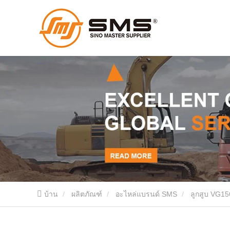
บ้าน
ผลิตภัณฑ์
อะไหล่แบรนด์ SMS
ลูกสูบ VG1